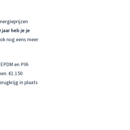
energieprijzen
 jaar heb je je
n ook nog eens meer
t EPDM en PIR-
nen. €1.150
rugkrijg in plaats