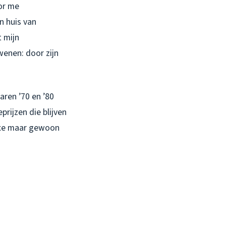
oor me
n huis van
t mijn
wenen: door zijn
aren ’70 en ’80
rijzen die blijven
uxe maar gewoon