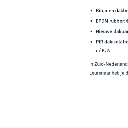
Bitumen dakb
EPDM rubber
:
Nieuwe dakpa
PIR dakisolati
m²K/W
In Zuid-Nederland 
Leurenaar heb je 