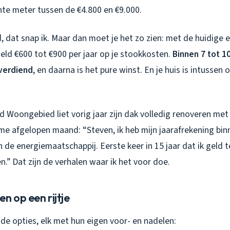
nte meter tussen de €4.800 en €9.000.
ld, dat snap ik. Maar dan moet je het zo zien: met de huidige 
eld €600 tot €900 per jaar op je stookkosten.
Binnen 7 tot 10
verdiend
, en daarna is het pure winst. En je huis is intusse
d Woongebied liet vorig jaar zijn dak volledig renoveren me
e me afgelopen maand: “Steven, ik heb mijn jaarafrekening bin
de energiemaatschappij. Eerste keer in 15 jaar dat ik geld te
n.” Dat zijn de verhalen waar ik het voor doe.
n op een rijtje
nde opties, elk met hun eigen voor- en nadelen: