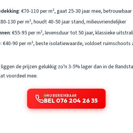
edekking
: €70-110 per m², gaat 25-30 jaar mee, betrouwbaar
 €80-130 per m², houdt 40-50 jaar stand, milieuvriendelijker
nnen
: €55-95 per m², levensduur tot 50 jaar, klassieke uitstral
e
: €40-90 per m², beste isolatiewaarde, voldoet ruimschoots 
liggen de prijzen gelukkig zo’n 3-5% lager dan in de Randsta
dat voordeel mee.
NU BEREIKBAAR
BEL 076 204 26 35