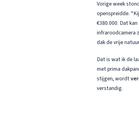
Vorige week stond 
openspreidde. “Kij
€380.000. Dat kan t
infraroodcamera zi
dak de vrije natuur
Dat is wat ik de l
met prima dakpann
stijgen, wordt
ver
verstandig.