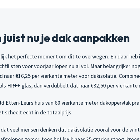
juist nu je dak aanpakken
lijk het perfecte moment om dit te overwegen. En daar heb i
htlijsten voor voorjaar lopen nu al vol. Maar belangrijker no
d naar €16,25 per vierkante meter voor dakisolatie. Combine
als HR++ glas, dan verdubbelt dat naar €32,50 per vierkante 
d Etten-Leurs huis van 60 vierkante meter dakoppervlak praa
t scheelt echt in de totaalprijs.
dat veel mensen denken dat dakisolatie vooral voor de winte
 afgelopen zomer, toen het kwik naar 35 graden steeg, kreeg 