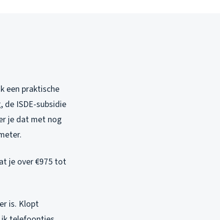
k een praktische
g, de ISDE-subsidie
er je dat met nog
meter.
t je over €975 tot
r is. Klopt
ik telefoontjes