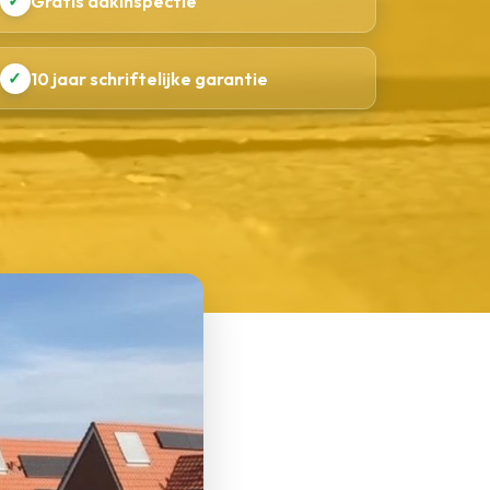
✓
Gratis dakinspectie
✓
10 jaar schriftelijke garantie