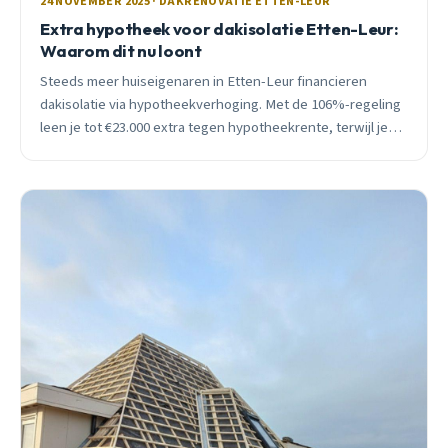
24 NOVEMBER 2025 · DAKRENOVATIE ETTEN-LEUR
Extra hypotheek voor dakisolatie Etten-Leur:
Waarom dit nu loont
Steeds meer huiseigenaren in Etten-Leur financieren
dakisolatie via hypotheekverhoging. Met de 106%-regeling
leen je tot €23.000 extra tegen hypotheekrente, terwijl je
energierekening daalt met €480 per jaar.