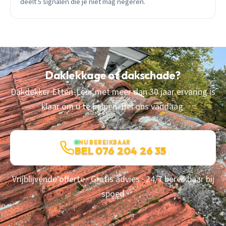
deelt 5 signalen die je niet mag negeren.
Daklekkage of dakschade?
Dakdekker Etten-Leur met meer dan 30 jaar ervaring is
klaar om u te helpen. Bel ons vandaag.
NU BEREIKBAAR
BEL 076 204 26 35
Vrijblijvende offerte · Gratis advies · 24/7 bereikbaar bij
spoed