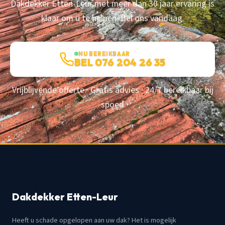
Dakdekker Etten-Leur met meer dan 30 jaar ervaring is
klaar om u te helpen. Bel ons vandaag.
NU BEREIKBAAR
BEL 076 204 26 35
Vrijblijvende offerte · Gratis advies · 24/7 bereikbaar bij
spoed
Dakdekker Etten-Leur
Heeft u schade opgelopen aan uw dak? Het is mogelijk