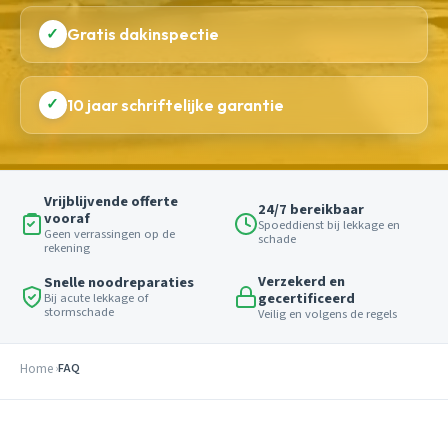
✓
Gratis dakinspectie
✓
10 jaar schriftelijke garantie
Vrijblijvende offerte
24/7 bereikbaar
vooraf
Spoeddienst bij lekkage en
Geen verrassingen op de
schade
rekening
Verzekerd en
Snelle noodreparaties
gecertificeerd
Bij acute lekkage of
stormschade
Veilig en volgens de regels
Home
FAQ