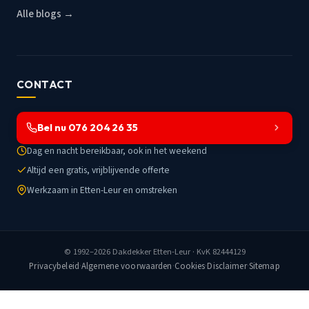
Alle blogs →
CONTACT
Bel nu 076 204 26 35
Dag en nacht bereikbaar, ook in het weekend
Altijd een gratis, vrijblijvende offerte
Werkzaam in Etten-Leur en omstreken
© 1992–2026
Dakdekker Etten-Leur
· KvK 82444129
Privacybeleid
·
Algemene voorwaarden
·
Cookies
·
Disclaimer
·
Sitemap