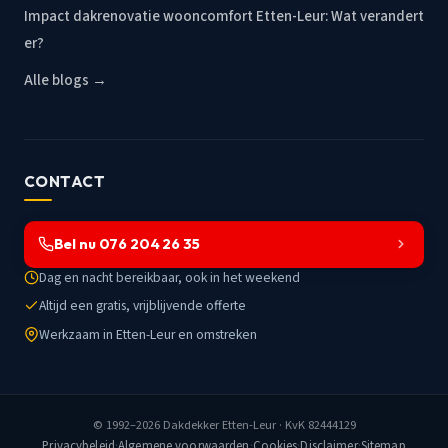
Impact dakrenovatie wooncomfort Etten-Leur: Wat verandert
er?
Alle blogs →
CONTACT
Bel nu 076 204 26 35
Dag en nacht bereikbaar, ook in het weekend
Altijd een gratis, vrijblijvende offerte
Werkzaam in Etten-Leur en omstreken
© 1992–2026
Dakdekker Etten-Leur
· KvK 82444129
Privacybeleid
·
Algemene voorwaarden
·
Cookies
·
Disclaimer
·
Sitemap