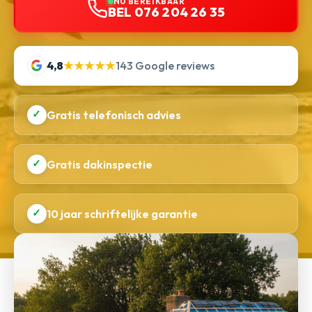
NU BEREIKBAAR
BEL 076 204 26 35
4,8
★★★★★
143 Google reviews
✓
Gratis telefonisch advies
✓
Gratis dakinspectie
✓
10 jaar schriftelijke garantie